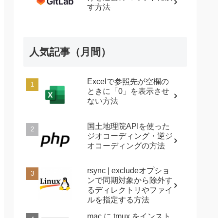
す方法
人気記事（月間）
Excelで参照先が空欄の
ときに「0」を表示させ
ない方法
国土地理院APIを使った
ジオコーディング・逆ジ
オコーディングの方法
rsync | excludeオプショ
ンで同期対象から除外す
るディレクトリやファイ
ルを指定する方法
mac に tmux をインスト