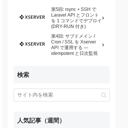
第5回: rsync + SSH で
Laravel API とフロント
を 1 コマンドでデプロイ
(DRY-RUN 付き)
第4回: サブドメイン /
Cron / SSL を Xserver
API で運用する —
idempotent と日次監視
検索
?>#edit"
method
=
"post"
>
'会員に関する全ての情報が削除されます。よろしいですか？')
人気記事（週間）