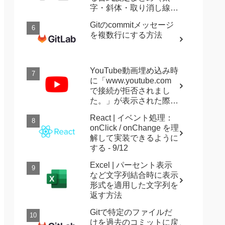
字・斜体・取り消し線・
強調など）
Gitのcommitメッセージ
を複数行にする方法
YouTube動画埋め込み時
に「www.youtube.com
で接続が拒否されまし
た。」が表示された際に
確認すること
React | イベント処理：
onClick / onChange を理
解して実装できるように
する - 9/12
Excel | パーセント表示
など文字列結合時に表示
形式を適用した文字列を
返す方法
Gitで特定のファイルだ
けを過去のコミットに戻