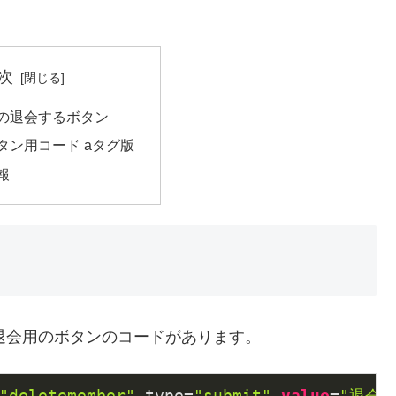
次
の退会するボタン
タン用コード aタグ版
報
の退会用のボタンのコードがあります。
"deletemember"
 type=
"submit"
value
=
"退会す