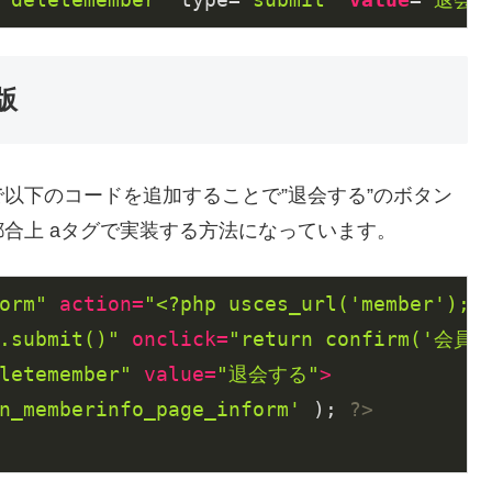
版
以下のコードを追加することで”退会する”のボタン
合上 aタグで実装する方法になっています。
orm"
action
=
"<?php usces_url('member'); 
.submit()"
onclick
=
"return confirm(
letemember"
value
=
"退会する"
>
n_memberinfo_page_inform'
 ); 
?>