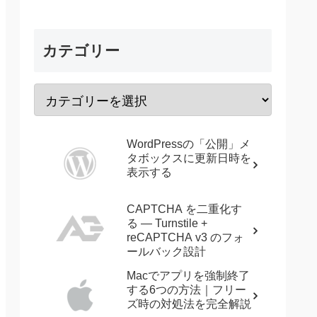
カテゴリー
WordPressの「公開」メ
タボックスに更新日時を
表示する
CAPTCHA を二重化す
る — Turnstile +
reCAPTCHA v3 のフォ
ールバック設計
Macでアプリを強制終了
する6つの方法｜フリー
ズ時の対処法を完全解説
る"
 onclick=
"return confirm('会員に関