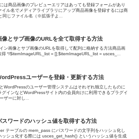
ページには商品画像のプレビューエリアはあっても登録フォームがあり
ァイル名でメディアライブラリにアップ商品画像を登録するには商
）と同じファイル名（※拡張子よ...
イン画像とサブ画像のURLを全て取得する方法
でメイン画像とサブ画像のURLを取得して配列に格納する方法商品画
temImageURL_list = [];$itemImageURL_list = usces_...
にWordPressユーザーを登録・更新する方法
テムとWordPressのユーザー管理システムはそれぞれ独立したものに
グインなどWordPressサイト内の会員向けに利用できるプラグイ
ーザーに対し...
用のパスワードのハッシュ値を取得する方法
_member テーブルの mem_pass にパスワードの文字列をハッシュ化し
ュ化する際には usces_get_hash() というハッシュ値を生成