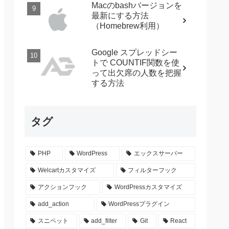
Macのbashバージョンを
最新にする方法
（Homebrew利用）
Google スプレッドシー
トで COUNTIF関数を使
って出欠席の人数を把握
する方法
タグ
PHP
WordPress
エックスサーバー
Welcartカスタマイズ
フィルターフック
アクションフック
WordPressカスタマイズ
add_action
WordPressプラグイン
スニペット
add_filter
Git
React