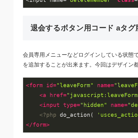
退会するボタン用コード aタグ
会員専用メニューなどログインしている状態で
を追加することが出来ます。今回はデザイン都
<
form
id
=
"leaveForm"
name
=
"leaveF
<
a
href
=
"javascript:leaveForm
<
input
type
=
"hidden"
name
=
"de
<?php
 do_action( 
'usces_actio
</
form
>