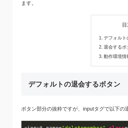
ます。
目
デフォルト
退会するボ
動作環境情
デフォルトの退会するボタン
ボタン部分の抜粋ですが、inputタグで以下
<input name=
"deletemember"
class
=