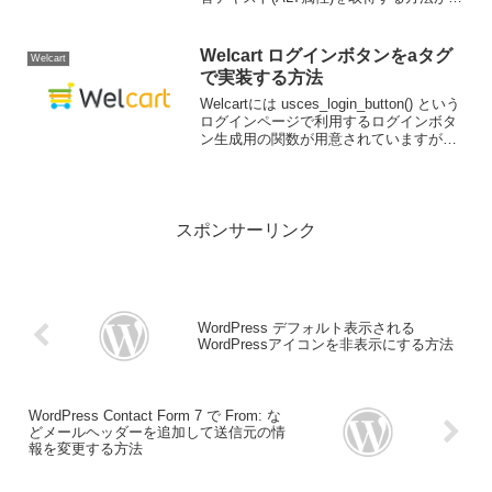
当たりませんでしたので、独自に取得す
る方法を書いていきます。またついでに
商品コードから商品画像のURLの取得方
Welcart ログインボタンをaタグ
Welcart
法も下の...
で実装する方法
Welcartには usces_login_button() という
ログインページで利用するログインボタ
ン生成用の関数が用意されていますが、
inputタグのボタンになっておりデザイン
都合上 aタグに変えたい場合に変更する
ことが出来ません。今...
スポンサーリンク
WordPress デフォルト表示される
WordPressアイコンを非表示にする方法
WordPress Contact Form 7 で From: な
どメールヘッダーを追加して送信元の情
報を変更する方法