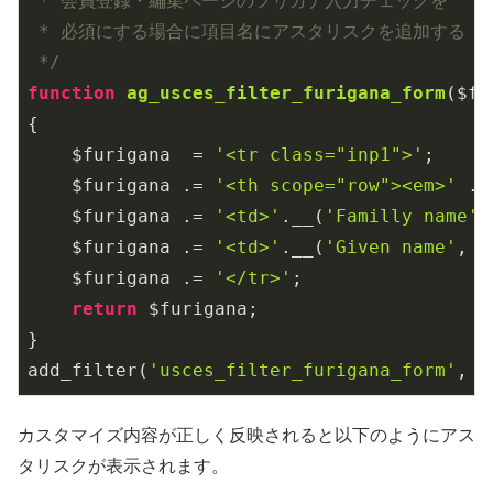
 * 会員登録・編集ページのフリガナ入力チェックを

 * 必須にする場合に項目名にアスタリスクを追加する

 */
function
ag_usces_filter_furigana_form
($fu
{

    $furigana  = 
'<tr class="inp1">'
;

    $furigana .= 
'<th scope="row"><em>'
 . 
    $furigana .= 
'<td>'
.__(
'Familly name'
,
    $furigana .= 
'<td>'
.__(
'Given name'
, 
'
    $furigana .= 
'</tr>'
;

return
 $furigana;

}

add_filter(
'usces_filter_furigana_form'
, 
'
カスタマイズ内容が正しく反映されると以下のようにアス
タリスクが表示されます。