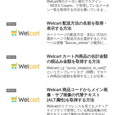
Welcart用のクーポン発行プラグイン
「WCEX Coupon」で管理しているクーポ
ン一覧を取得する方法を書いていきま
す。クーポン一覧取得Welcart標準のテン
プレートタグがあるかどうか未確認です
が、今回は $wpdb を使ってテーブル...
Welcart 配送方法の名前を取得・
Welcart
表示する方法
カートページの配送方法・支払い方法の
選択ページで配送方法を選択するとグロ
ーバル変数 "$usces_entries" の配列に
"$usces_entries" のように配送方法のID
がセットされていますが、配送方法の名
前は含まれておりませ...
Welcart カート内商品の合計金額
Welcart
の税込み金額を取得する方法
Welcartには "usces_totalprice_in_cart()"
というテンプレートタグ（関数）でカー
ト内商品の総額を取得することが出来ま
すが、税込み金額は取得することが出来
ません。今回はカート内商品の合計金額
の税込み金額を "...
Welcart 商品コードからメイン画
Welcart
像・サブ画像の代替テキスト
(ALT属性)を取得する方法
Welcartのリファレンスを見てもメディア
ライブラリで管理している商品画像の代
替テキスト(ALT属性)を取得する方法が見