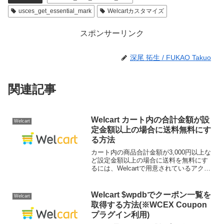
usces_get_essential_mark
Welcartカスタマイズ
スポンサーリンク
深尾 拓生 / FUKAO Takuo
関連記事
Welcart カート内の合計金額が設
Welcart
定金額以上の場合に送料無料にす
る方法
カート内の商品合計金額が3,000円以上な
ど設定金額以上の場合に送料を無料にす
るには、Welcartで用意されているアクシ
ョンフックの
"usces_filter_set_cart_fees_shipping_cha
rge" に独自関数を追...
Welcart $wpdbでクーポン一覧を
Welcart
取得する方法(※WCEX Coupon
プラグイン利用)