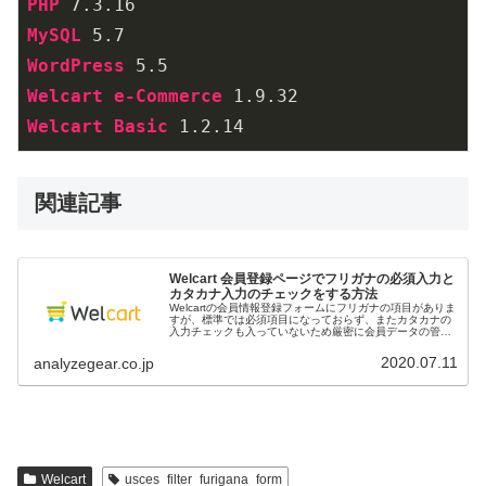
PHP
 7
.3
.16
MySQL
 5
.7
WordPress
 5
.5
Welcart
e-Commerce
 1
.9
.32
Welcart
Basic
 1
.2
.14
関連記事
Welcart 会員登録ページでフリガナの必須入力と
カタカナ入力のチェックをする方法
Welcartの会員情報登録フォームにフリガナの項目がありま
すが、標準では必須項目になっておらず、またカタカナの
入力チェックも入っていないため厳密に会員データの管理
を行うには必須入力とカタナカのチェックを追加する必要
があります。以下、会員登...
2020.07.11
analyzegear.co.jp
Welcart
usces_filter_furigana_form