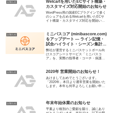
Welcartを用いた新...
Welcartを用いたECサイト構築・
お知らせ
カスタマイズ対応開始のお知らせ
WordPress用の国産ECプラグインで多く
のシェアを占めるWelcartを用いたECサ
イト構築・カスタマイズ対応を開始いた
しました。新規のサイト構築はもちろん
既存Welcartサイトのカスタマイズ・保守
も対応いたしますので、お気軽にご連...
ミニバスコア (minibascore.com)
お知らせ
をアップデート — ライン記憶・
試合ハイライト・シーズン集計を
追加
弊社が運営するミニバスケットボール向
けスコアシートサービス「ミニバスコ
ア」を、実際の指導者・コーチ・保護者
の方々からのフィードバックを反映して
アップデートしました。今回のアップデ
ートでは、試合中の記録支援 (全員出場義
2020年 営業開始のお知らせ！
お知らせ
務のリアルタイム可視化...
あけましておめでとうございます。
「2020年」本日より通常営業を開始いた
します。本年も何卒よろしくお願い申し
上げます。
年末年始休業のお知らせ
お知らせ
平素より格別のご愛顧を賜り、誠にあり
がとうございます。当社では、以下の期