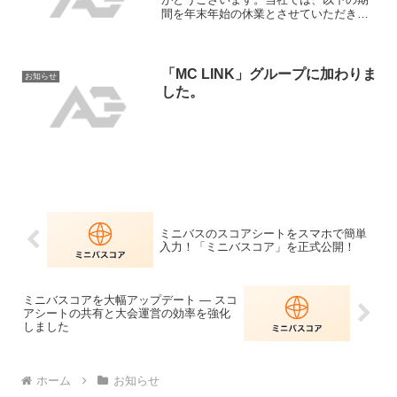
間を年末年始の休業とさせていただきま
す。休業期間2024年12月30日（月）～
2025年1月3日（金）業務開始日2025年1
月6日（月）休業期間中にいただいたお問
い合わ...
「MC LINK」グループに加わりま
お知らせ
した。
ミニバスのスコアシートをスマホで簡単
入力！「ミニバスコア」を正式公開！
ミニバスコアを大幅アップデート — スコ
アシートの共有と大会運営の効率を強化
しました
ホーム
お知らせ