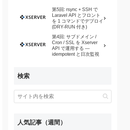
第5回: rsync + SSH で
Laravel API とフロント
を 1 コマンドでデプロイ
(DRY-RUN 付き)
第4回: サブドメイン /
Cron / SSL を Xserver
API で運用する —
idempotent と日次監視
検索
人気記事（週間）