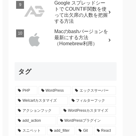
Google スプレッドシー
トで COUNTIF関数を使
って出欠席の人数を把握
する方法
Macのbashバージョンを
最新にする方法
（Homebrew利用）
タグ
PHP
WordPress
エックスサーバー
Welcartカスタマイズ
フィルターフック
アクションフック
WordPressカスタマイズ
add_action
WordPressプラグイン
スニペット
add_filter
Git
React