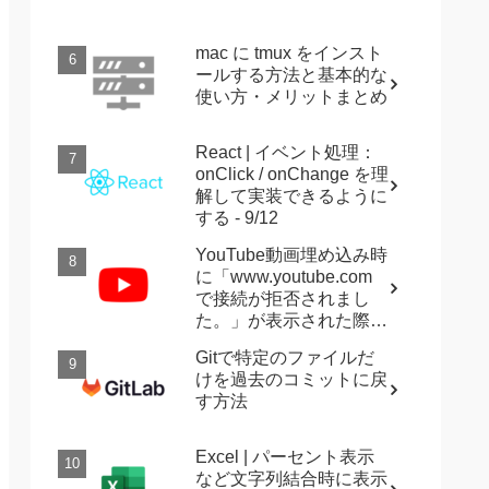
mac に tmux をインスト
ールする方法と基本的な
使い方・メリットまとめ
React | イベント処理：
onClick / onChange を理
解して実装できるように
する - 9/12
YouTube動画埋め込み時
に「www.youtube.com
で接続が拒否されまし
た。」が表示された際に
確認すること
Gitで特定のファイルだ
けを過去のコミットに戻
す方法
Excel | パーセント表示
など文字列結合時に表示