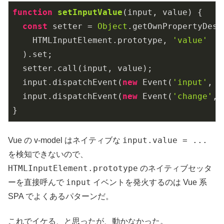
function
setInputValue
(
input, value
) 
{

const
 setter = 
Object
.getOwnPropertyDescr
    HTMLInputElement.prototype, 
'value'
  ).set;

  setter.call(input, value);

  input.dispatchEvent(
new
 Event(
'input'
, {
  input.dispatchEvent(
new
 Event(
'change'
, 
}
input.value = ...
Vue の v-model はネイティブな
を検知できないので、
HTMLInputElement.prototype
のネイティブセッタ
input
ーを直接呼んで
イベントを発火するのは Vue 系
SPA でよくあるパターンだ。
これでイケる、と思ったが、動かなかった。