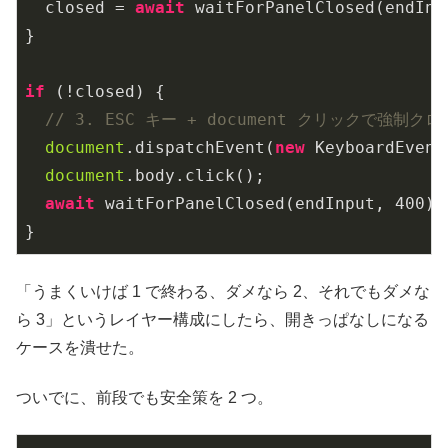
  closed = 
await
 waitForPanelClosed(endInp
}

if
 (!closed) {

// 3. ESC キー + document クリックで強制ク
document
.dispatchEvent(
new
 KeyboardEvent
document
.body.click();

await
 waitForPanelClosed(endInput, 
400
);

}
「うまくいけば 1 で終わる、ダメなら 2、それでもダメな
ら 3」というレイヤー構成にしたら、開きっぱなしになる
ケースを潰せた。
ついでに、前段でも安全策を 2 つ。