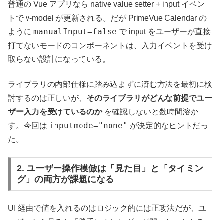
普通の Vue アプリなら native value setter + input イベン
トで v-model が更新される。だが PrimeVue Calendar の
manualInput=false
ように
で input をユーザーが直接
打てないモードのコンポーネントは、入力イベントを受け
取らない設計になっている。
ライブラリの内部仕様に踏み込まずに済む方法を最初に検
討するのは正しいが、
そのライブラリがどんな前提でユー
ザー入力を受けているのか
を確認しないと数時間溶か
inputmode="none"
す。今回は
が決定的なヒントだっ
た。
2. ユーザー操作模倣は「見た目」と「タイミン
グ」の両方が課題になる
UI 経由で値を入れるのはロジック的には正攻法だが、ユ