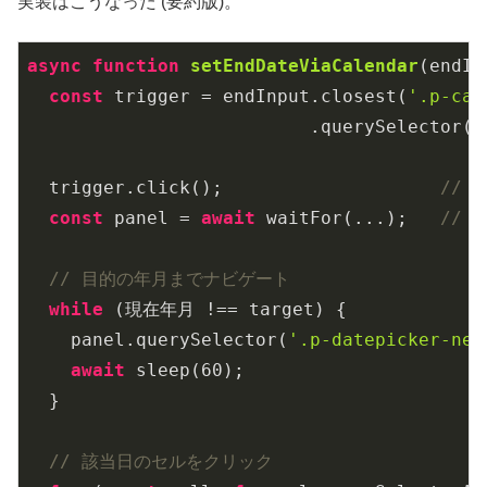
実装はこうなった (要約版)。
async
function
setEndDateViaCalendar
(
endIn
const
 trigger = endInput.closest(
'.p-cal
                          .querySelector(
'
  trigger.click();                    
//
const
 panel = 
await
 waitFor(...);   
// 
// 目的の年月までナビゲート
while
 (現在年月 !== target) {

    panel.querySelector(
'.p-datepicker-nex
await
 sleep(
60
);

  }

// 該当日のセルをクリック