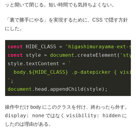
ッと開いて閉じる。短い時間でも気持ちよくない。
「裏で勝手にやる」を実現するために、CSS で隠す方針
にした。
const
 HIDE_CLASS = 
'higashimurayama-ext-su
const
 style = 
document
.createElement(
'styl
style.textContent = 
`

  body.
${HIDE_CLASS}
 .p-datepicker { visib
`
document
.head.appendChild(style);
操作中だけ body にこのクラスを付け、終わったら外す。
display: none
visibility: hidden
ではなく
に
したのは理由がある。