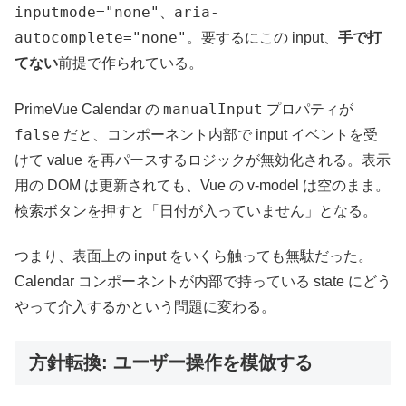
inputmode="none"
aria-
、
autocomplete="none"
。要するにこの input、
手で打
てない
前提で作られている。
manualInput
PrimeVue Calendar の
プロパティが
false
だと、コンポーネント内部で input イベントを受
けて value を再パースするロジックが無効化される。表示
用の DOM は更新されても、Vue の v-model は空のまま。
検索ボタンを押すと「日付が入っていません」となる。
つまり、表面上の input をいくら触っても無駄だった。
Calendar コンポーネントが内部で持っている state にどう
やって介入するかという問題に変わる。
方針転換: ユーザー操作を模倣する