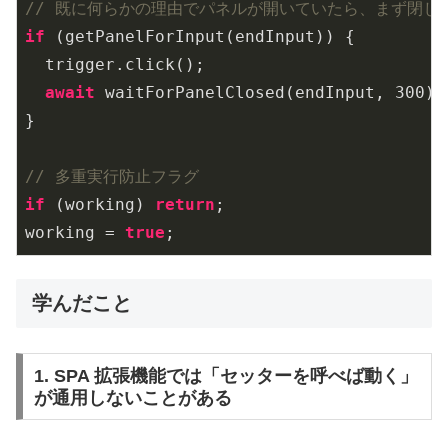
// 既に何らかの理由でパネルが開いていたら、まず閉じ
if
 (getPanelForInput(endInput)) {

  trigger.click();

await
 waitForPanelClosed(endInput, 
300
);

}

// 多重実行防止フラグ
if
 (working) 
return
;

working = 
true
;
学んだこと
1. SPA 拡張機能では「セッターを呼べば動く」
が通用しないことがある