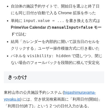
自治体の施設予約サイトで、開始日を選ぶと終了日
にも同じ日付が自動で入る Chrome 拡張を作った
input.value = ...
単純に
を書き換える方式は
manualInput=false
PrimeVue Calendar の
モー
ド
で詰む
結局「カレンダーを内部的に開いて該当日のセルを
クリックする」ユーザー操作模倣方式に行き着いた
visibility: hidden
パネルを
で隠しつつ、閉じ
ない場合のフォールバックを段階的に積んで安定化
きっかけ
東村山市の公共施設予約システム (
higashimurayama-
yoyaku.jp
) には、空き状況検索画面に「利用日付(開始)」
「利用日付(終了)」という 2 つの日付入力がある。