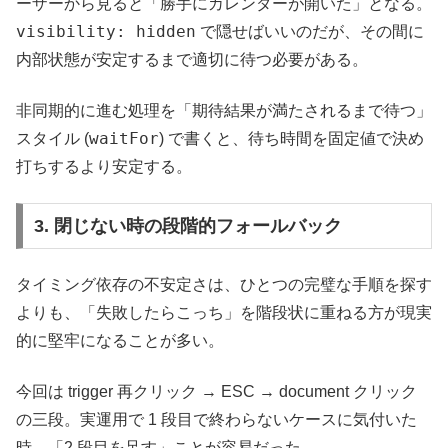
ーザーから見ると「勝手にカレンダーが開いた」となる。
visibility: hidden
で隠せばいいのだが、その間に
内部状態が安定するまで適切に待つ必要がある。
非同期的に進む処理を「期待結果が満たされるまで待つ」
waitFor
スタイル (
) で書くと、待ち時間を固定値で決め
打ちするより安定する。
3. 閉じない時の段階的フォールバック
タイミング依存の不安定さは、ひとつの完璧な手順を探す
よりも、「失敗したらこっち」を階段状に重ねる方が現実
的に堅牢になることが多い。
今回は trigger 再クリック → ESC → document クリック
の三段。実運用で 1 段目で終わらないケースに気付いた
時、「2 段目を足す」ことが容易だった。