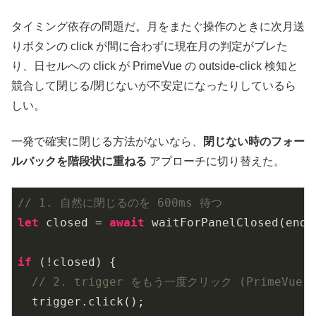
タイミング依存の問題だ。月をまたぐ操作のときに次月送
りボタンの click が間に合わずに現在月の判定がブレた
り、日セルへの click が PrimeVue の outside-click 検知と
競合して閉じる/閉じないが不安定になったりしているら
しい。
一発で確実に閉じる方法がないなら、
閉じない時のフォー
ルバックを階段状に重ねる
アプローチに切り替えた。
// 1. 自然に閉じるのを 600ms 待つ
let
 closed = 
await
 waitForPanelClosed(endI
if
 (!closed) {

// 2. trigger をもう一度クリック (PrimeVue
  trigger.click();
