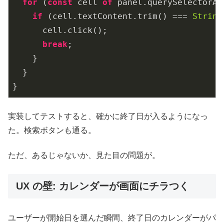
for
 (
const
 cell 
of
 panel.querySelectorAl
if
 (cell.textContent.trim() === 
String
      cell.click();

break
;

    }

  }

}
実装してテストすると、確かに終了日が入るようになっ
た。検索ボタンも通る。
ただ、あるじゃないか、見た目の問題が。
UX の壁: カレンダーが画面にチラつく
ユーザーが開始日を選んだ瞬間、終了日のカレンダーがパ