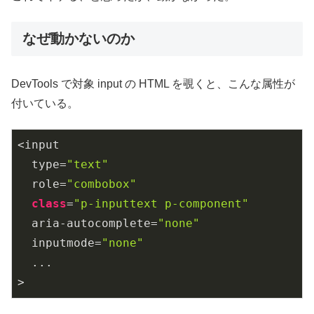
なぜ動かないのか
DevTools で対象 input の HTML を覗くと、こんな属性が
付いている。
<input

  type=
"text"
  role=
"combobox"
class
=
"p-inputtext p-component"
  aria-autocomplete=
"none"
  inputmode=
"none"
  ...

>