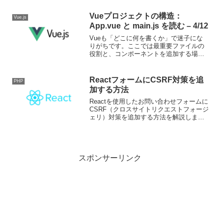
ブとはVueではデータ（state）が変わる
と、依存しているUIが自動で更新されま
Vueプロジェクトの構造：
Vue.js
す。これをリ...
App.vue と main.js を読む – 4/12
Vueも「どこに何を書くか」で迷子にな
りがちです。ここでは最重要ファイルの
役割と、コンポーネントを追加する場所
を整理します。重要ファイルの全体像
Vite + Vueの典型構造は次の通りです。
index.html：<div id="app">...
ReactフォームにCSRF対策を追
PHP
加する方法
Reactを使用したお問い合わせフォームに
CSRF（クロスサイトリクエストフォージ
ェリ）対策を追加する方法を解説しま
す。本記事では、以下のステップで安全
なフォーム送信の実装を行います。1. 実
装の背景CSRF攻撃とは、ユーザーの意図
しないリ...
スポンサーリンク