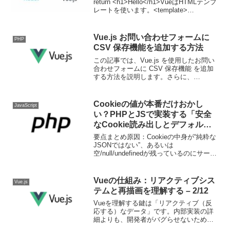
return <h1>Hello</h1>VueはHTMLテンプ
レートを使います。<template>
<h1>Hello</h1></template>違いReactは
JavaScript中心Vueは...
Vue.js お問い合わせフォームに
PHP
CSV 保存機能を追加する方法
この記事では、Vue.js を使用したお問い
合わせフォームに CSV 保存機能 を追加
する方法を説明します。さらに、
reCAPTCHA や CSRFトークン を導入
し、セキュアなフォームを実現します。
プロジェクトのファイル構成以下のよう
Cookieの値が本番だけおかし
JavaScript
な構...
い？PHPとJSで実装する「安全
なCookie読み出しとデフォルト
値フォールバック」完全ガイド
要点まとめ原因：Cookieの中身が“純粋な
JSONではない”、あるいは
空/null/undefinedが残っているのにサーバ
側で弾いていない。対策：JSON→ダメな
らプレーン文字列として受け、型ごとに
バリデーションし、不正時は確実に既定
Vueの仕組み：リアクティブシス
Vue.js
値...
テムと再描画を理解する – 2/12
Vueを理解する鍵は「リアクティブ（反
応する）なデータ」です。内部実装の詳
細よりも、開発者がバグらせないための
考え方に絞って説明します。リアクティ