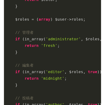
    }

    $roles = (
array
) $user->roles;

// 管理者
if
 (in_array(
'administrator'
, $roles, 
return
'fresh'
;

    }

// 編集者
if
 (in_array(
'editor'
, $roles, 
true
)) {
return
'midnight'
;

    }

// 投稿者
if
 (in_array(
'author'
, $roles, 
true
)) {