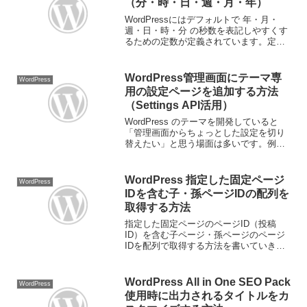
（分・時・日・週・月・年）
WordPressにはデフォルトで 年・月・
週・日・時・分 の秒数を表記しやすくす
るための定数が定義されています。定数
の定義場所"wp-includes/default-
constants.php" の function wp_initia...
WordPress管理画面にテーマ専
WordPress
用の設定ページを追加する方法
（Settings API活用）
WordPress のテーマを開発していると
「管理画面からちょっとした設定を切り
替えたい」と思う場面は多いです。例：
トップページのスライダーを表示するか
どうかサイトのキャッチコピーを管理画
面から編集したい特定の機能のON/OFF
WordPress 指定した固定ページ
WordPress
こうしたとき...
IDを含む子・孫ページIDの配列を
取得する方法
指定した固定ページのページID（投稿
ID）を含む子ページ・孫ページのページ
IDを配列で取得する方法を書いていきま
す。親固定ページIDを含む子・孫ページ
IDの配列を取得する/** * 指定した固定ペ
ージIDを含む子・孫ページIDの配列を取
WordPress All in One SEO Pack
WordPress
得す...
使用時に出力されるタイトルをカ