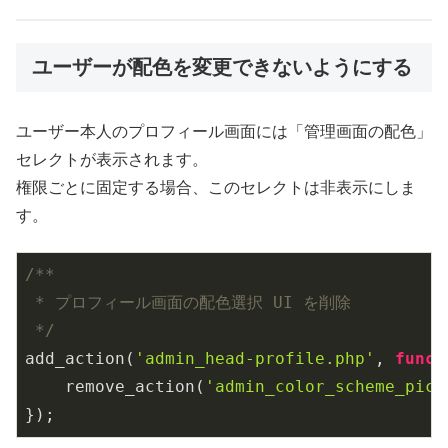
ユーザーが配色を変更できないようにする
ユーザー本人のプロフィール画面には「管理画面の配色」
セレクトが表示されます。
権限ごとに固定する場合、このセレクトは非表示にしま
す。
/**

 * プロフィール画面の配色選択 UI を削除

 */
add_action(
'admin_head-profile.php'
, 
funct
    remove_action(
'admin_color_scheme_pick
});