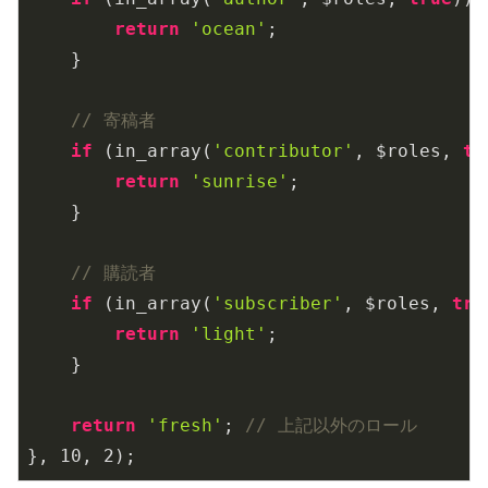
return
'ocean'
;

    }

// 寄稿者
if
 (in_array(
'contributor'
, $roles, 
tr
return
'sunrise'
;

    }

// 購読者
if
 (in_array(
'subscriber'
, $roles, 
tru
return
'light'
;

    }

return
'fresh'
; 
// 上記以外のロール
}, 
10
, 
2
);