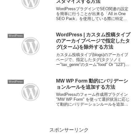
スタマイズする方法
WordPressプラグインでSEO関連の設定
を簡単に行うことが出来る「All in One
SEO Pack」を使用している際に特定の
カテゴリや年月日のアーカイブのタイト
ルをカスタマイズする方法を書いていき
ます。All in One SE...
WordPress | カスタム投稿タイプ
WordPress
のアーカイブページで指定したタ
グ(ターム)を除外する方法
カスタム投稿タイプ(blogs)のアーカイブ
ページで、指定したタグ(タクソノミ
ー"tax_genre"のターム"food" Or "123")を
除外する方法のメモ。カスタム投稿 blogs
のターム food をアーカイブから除外する
以下の...
MW WP Form 動的にバリデーシ
WordPress
ョンルールを追加する方法
WordPressのフォーム作成用プラグイン
"MW WP Form" を使って選択状況に応じ
て動的にバリデーションルールを追加す
ることが出来ます。MW WP Form には
"mwform_validation_mw-wp-form-xx...
スポンサーリンク