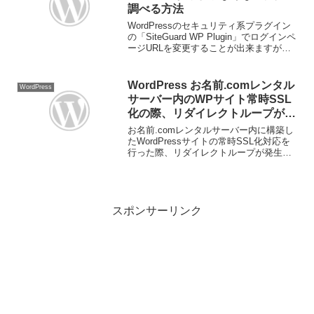
調べる方法
WordPressのセキュリティ系プラグイン
の「SiteGuard WP Plugin」でログインペ
ージURLを変更することが出来ますが、
変更後のURLを忘れてしまったり管理を
引き継いだ際にドキュメントがなくログ
イン出来なくなってしまうこと...
WordPress お名前.comレンタル
WordPress
サーバー内のWPサイト常時SSL
化の際、リダイレクトループが発
生した場合の対処方
お名前.comレンタルサーバー内に構築し
たWordPressサイトの常時SSL化対応を
行った際、リダイレクトループが発生し
てしまいました。上記の記事は ConoHa
WING の環境下の事例ですが、同様の方
法で .htaccess ファイル...
スポンサーリンク