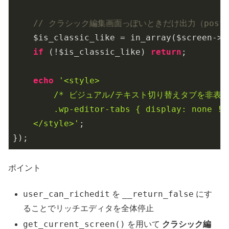
// クラシック編集画面っぽいときだけ出力（post.php
    $is_classic_like = in_array($screen->b
if
 (!$is_classic_like) 
return
;

echo
'<style>

        /* ビジュアル/テキスト切り替えタブを非表
        .wp-editor-tabs { display: none !im
    </style>'
;

});
ポイント
user_can_richedit
__return_false
を
にす
ることでリッチエディタを全体停止
get_current_screen()
を用いて
クラシック編