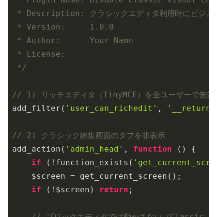
 * Description: クラシックエディタ利用時に
 * Version:     1.0.0

 * Author:      Your Name

 * License:     

 */
// 1) リッチエディタ（TinyMCE）を全ユーザーで無効
add_filter(
'user_can_richedit'
, 
'__return_
// 2) クラシック編集画面のタブを非表示
add_action(
'admin_head'
, 
function
()
{

if
 (!function_exists(
'get_current_scre
    $screen = get_current_screen();

if
 (!$screen) 
return
;

// ブロックエディタでは動かさない（Classic Ed