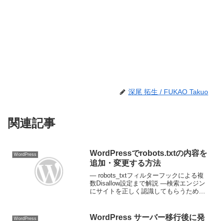
深尾 拓生 / FUKAO Takuo
関連記事
WordPressでrobots.txtの内容を
WordPress
追加・変更する方法
— robots_txtフィルターフックによる複
数Disallow設定まで解説 —検索エンジン
にサイトを正しく認識してもらうために
重要なのが robots.txt です。WordPress
サイトでも robots.txt を適切に設定する
こ...
WordPress サーバー移行後に発
WordPress