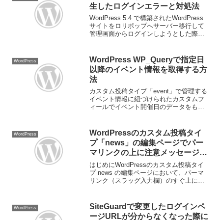
生したログインエラーと対処法
WordPress 5.4 で構築されたWordPress
サイトをロリポップへサーバー移行して
管理画面からログインしようとした際、
次のエラーメッセージが表示されログイ
ン出来ませんでした。エラーメッセージ
エラー: 予期しない出力により Coo...
WordPress WP_Queryで指定日
WordPress
以降のイベント情報を取得する方
法
カスタム投稿タイプ「event」で管理する
イベント情報に紐づけられたカスタムフ
ィールでイベント開催日のデータをもと
に指定日以降のイベント一覧を取得する
方法を書きます。イベント情報取得コー
ド$args = array( 'post_type'...
WordPressのカスタム投稿タイ
WordPress
プ「news」の編集ページでパー
マリンクの上に注意メッセージを
表示する方法
はじめにWordPressのカスタム投稿タイ
プ news の編集ページにおいて、パーマ
リンク（スラッグ入力欄）のすぐ上に赤
字の注意メッセージを表示 したい場合が
あります。本記事では、PHPと
JavaScriptを組み合わせて、パーマリン
SiteGuardで変更したログインペ
WordPress
クの...
ージURLが分からなくなった際に