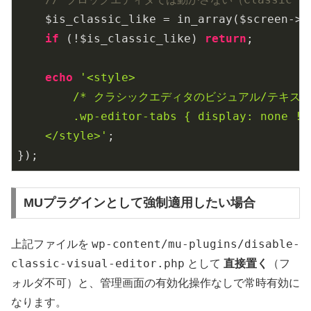
    $is_classic_like = in_array($screen->b
if
 (!$is_classic_like) 
return
;

echo
'<style>

        /* クラシックエディタのビジュアル/テキスト
        .wp-editor-tabs { display: none !im
    </style>'
;

});
MUプラグインとして強制適用したい場合
wp-content/mu-plugins/disable-
上記ファイルを
classic-visual-editor.php
として
直接置く
（フ
ォルダ不可）と、管理画面の有効化操作なしで常時有効に
なります。