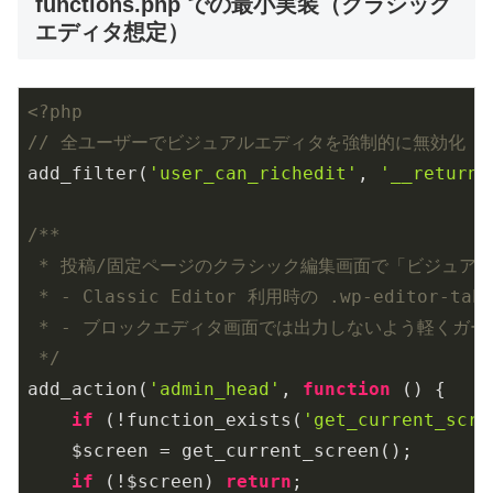
functions.php での最小実装（クラシック
エディタ想定）
<?php
// 全ユーザーでビジュアルエディタを強制的に無効化（
add_filter(
'user_can_richedit'
, 
'__return_
/**

 * 投稿/固定ページのクラシック編集画面で「ビジュアル
 * - Classic Editor 利用時の .wp-editor-tab
 * - ブロックエディタ画面では出力しないよう軽くガード
 */
add_action(
'admin_head'
, 
function
()
{

if
 (!function_exists(
'get_current_scre
    $screen = get_current_screen();

if
 (!$screen) 
return
;
